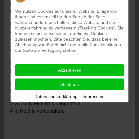
Datenschutzgrundverordnung, sowie des
Wir nutzen Cookies auf unserer Website. Einige von
Paragraphen, § 6 TDG, EGG, § 6 MDStV):
ihnen sind essenziell für den Betrieb der Seite,
während andere uns helfen, diese Website und die
Franz Hansmann
Nutzererfahrung zu verbessern (Tracking Cookies). Sie
Albrecht-Dürer-Str. 6
können selbst entscheiden, ob Sie die Cookies
40764 Langenfeld
zulassen möchten. Bitte beachten Sie, dass bei einer
Ablehnung womöglich nicht mehr alle Funktionalitäten
der Seite zur Verfügung stehen.
Tel.: 02173 - 202 7007
Internet:
www.filmkreis-langenfeld.de
Akzeptieren
Email:
info@filmkreis-langenfeld.de
Der Filmkreis-Langenfeld ist eine nicht kommerzielle
Ablehnen
Interessengemeinschaft.
Datenschutzerklärung
|
Impressum
© 2025 by Filmkreis-Langenfeld
Alle Rechte vorbehalten.