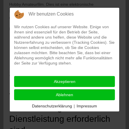
Hobby Amateurfilm. Dies ist eine elektronische
Dienstleistung im Sinne Richtlinie (EU) 2019/882 und deren
Wir benutzen Cookies
nationalen Umsetzungsgesetze.
Wir nutzen Cookies auf unserer Website. Einige von
In unserem Online-Auftritt können Sie:
ihnen sind essenziell für den Betrieb der Seite,
während andere uns helfen, diese Website und die
Informationen und Termine des Filmkreis Langenfeld
Nutzererfahrung zu verbessern (Tracking Cookies). Sie
einsehen
können selbst entscheiden, ob Sie die Cookies
zulassen möchten. Bitte beachten Sie, dass bei einer
Ablehnung womöglich nicht mehr alle Funktionalitäten
Filme von unseren Mitgliedern ansehen
der Seite zur Verfügung stehen.
3. Beschreibungen und
Akzeptieren
Erläuterungen, die zum
Verständnis der
Ablehnen
Durchführung der
Datenschutzerklärung
|
Impressum
Dienstleistung erforderlich