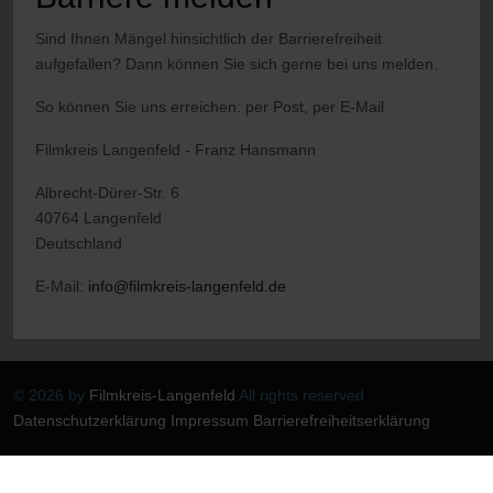
Sind Ihnen Mängel hinsichtlich der Barrierefreiheit
aufgefallen? Dann können Sie sich gerne bei uns melden.
So können Sie uns erreichen: per Post, per E-Mail
Filmkreis Langenfeld - Franz Hansmann
Albrecht-Dürer-Str. 6
40764 Langenfeld
Deutschland
E-Mail:
info@filmkreis-langenfeld.de
© 2026 by
Filmkreis-Langenfeld
All rights reserved
Datenschutzerklärung
Impressum
Barrierefreiheitserklärung